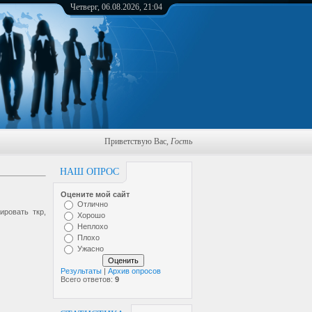
Четверг, 06.08.2026, 21:04
Приветствую Вас
,
Гость
НАШ ОПРОС
Оцените мой сайт
Отлично
ировать ткр,
Хорошо
Неплохо
Плохо
Ужасно
Результаты
|
Архив опросов
Всего ответов:
9