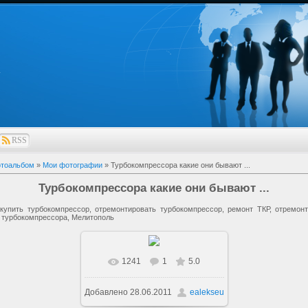
a
RSS
тоальбом
»
Мои фотографии
» Турбокомпрессора какие они бывают ...
Турбокомпрессора какие они бывают ...
 купить турбокомпрессор, отремонтировать турбокомпрессор, ремонт ТКР, отремонт
, турбокомпрессора, Мелитополь
1241
1
5.0
Добавлено
28.06.2011
ealekseu