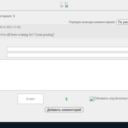
нтариев
:
1
Порядок вывода комментариев:
06.11.2012 17:22)
e've all been wiating for! Great posting!