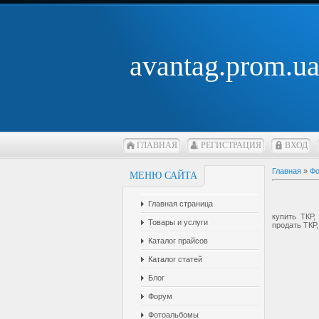
avantag.prom.u
ГЛАВНАЯ
РЕГИСТРАЦИЯ
ВХОД
Главная
»
Фо
МЕНЮ САЙТА
Главная страница
купить ТКР,
Товары и услуги
продать ТКР
Каталог прайсов
Каталог статей
Блог
Форум
Фотоальбомы