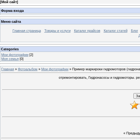
[
Мой сайт
]
Форма входа
Меню сайта
Главная страница
Товары и услуги
Каталог прайсов
Каталог статей
Блог
Categories
Мои фотографии
[2]
Моя семья
[0]
Главная
»
Фотоальбом
»
Мои фотографии
» Пример маркироки гидромоторов (гидрон
отремонтировать, Гидронасосы и гидромоторы. рем
« Предыд